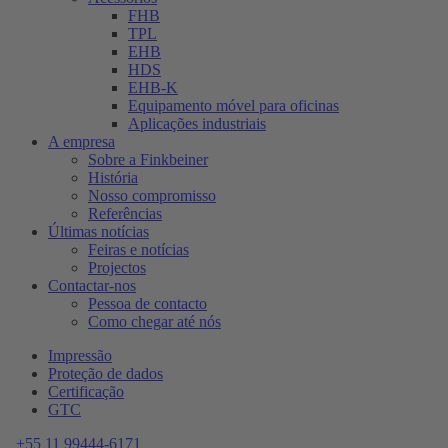
FHB
TPL
EHB
HDS
EHB-K
Equipamento móvel para oficinas
Aplicações industriais
A empresa
Sobre a Finkbeiner
História
Nosso compromisso
Referências
Últimas notícias
Feiras e notícias
Projectos
Contactar-nos
Pessoa de contacto
Como chegar até nós
Impressão
Proteção de dados
Certificação
GTC
+55 11 99444-6171