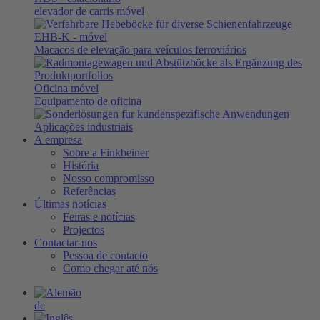
elevador de carris móvel
EHB-K
- móvel
Macacos de elevação para veículos ferroviários
Oficina móvel
Equipamento de oficina
Aplicações industriais
A empresa
Sobre a Finkbeiner
História
Nosso compromisso
Referências
Últimas notícias
Feiras e notícias
Projectos
Contactar-nos
Pessoa de contacto
Como chegar até nós
de