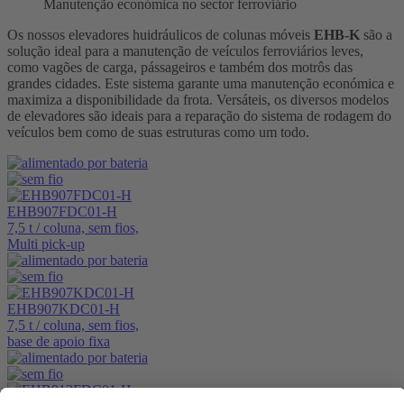
Manutenção económica no sector ferroviário
Os nossos elevadores huidráulicos de colunas móveis
EHB-K
são a
solução ideal para a manutenção de veículos ferroviários leves,
como vagões de carga, pássageiros e também dos motrôs das
grandes cidades. Este sistema garante uma manutenção económica e
maximiza a disponibilidade da frota. Versáteis, os diversos modelos
de elevadores são ideais para a reparação do sistema de rodagem do
veículos bem como de suas estruturas como um todo.
EHB907FDC01-H
7,5 t / coluna, sem fios,
Multi pick-up
EHB907KDC01-H
7,5 t / coluna, sem fios,
base de apoio fixa