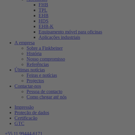
FHB
TPL
EHB
HDS
EHB-K
Equipamento móvel para oficinas
Aplicações industriais
A empresa
Sobre a Finkbeiner
História
Nosso compromisso
Referências
Últimas notícias
Feiras e notícias
Projectos
Contactar-nos
Pessoa de contacto
Como chegar até nós
Impressão
Proteção de dados
Certificação
GTC
+55 11 99444-6171