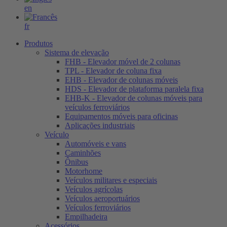
en
fr
Produtos
Sistema de elevação
FHB - Elevador móvel de 2 colunas
TPL - Elevador de coluna fixa
EHB - Elevador de colunas móveis
HDS - Elevador de plataforma paralela fixa
EHB-K - Elevador de colunas móveis para
veículos ferroviários
Equipamentos móveis para oficinas
Aplicações industriais
Veículo
Automóveis e vans
Caminhões
Ônibus
Motorhome
Veículos militares e especiais
Veículos agrícolas
Veículos aeroportuários
Veículos ferroviários
Empilhadeira
Acessórios