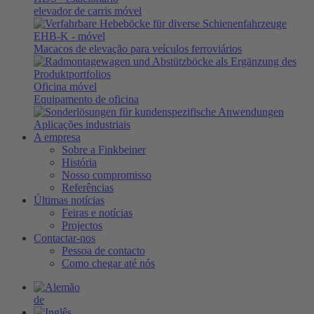
elevador de carris móvel
EHB-K
- móvel
Macacos de elevação para veículos ferroviários
Oficina móvel
Equipamento de oficina
Aplicações industriais
A empresa
Sobre a Finkbeiner
História
Nosso compromisso
Referências
Últimas notícias
Feiras e notícias
Projectos
Contactar-nos
Pessoa de contacto
Como chegar até nós
de