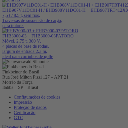
EHB907V11DC01-H / EHB908V11DC01-H + EHB907TRT412X
7,5 t / 8,5 t, sem fios,
Travessas de suspensão de carga,
para tratores
FHB3000-03 + FHB3000-03FATORO
Móvel, 2,75 t, 380 V,
4 placas de base de rodas,
largura de entrada 2,3 m,
ideal para carrinhos de golfe
Finkbeiner do Brasil
Rua José Milton Pizzi 127 – APT 21
Morrão da Força
Itatiba – SP – Brasil
Configurações de cookies
Impressão
Proteção de dados
Certificação
GTC