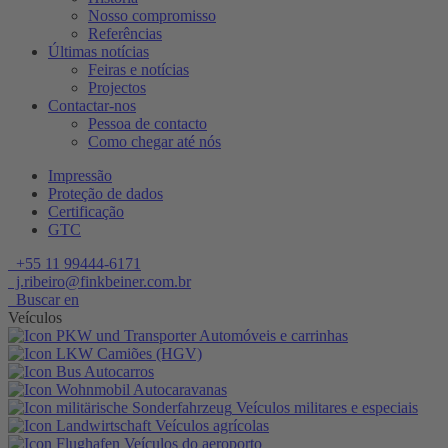
Nosso compromisso
Referências
Últimas notícias
Feiras e notícias
Projectos
Contactar-nos
Pessoa de contacto
Como chegar até nós
Impressão
Proteção de dados
Certificação
GTC
+55 11 99444-6171
j.ribeiro@finkbeiner.com.br
Buscar en
Veículos
Automóveis e carrinhas
Camiões (HGV)
Autocarros
Autocaravanas
Veículos militares e especiais
Veículos agrícolas
Veículos do aeroporto