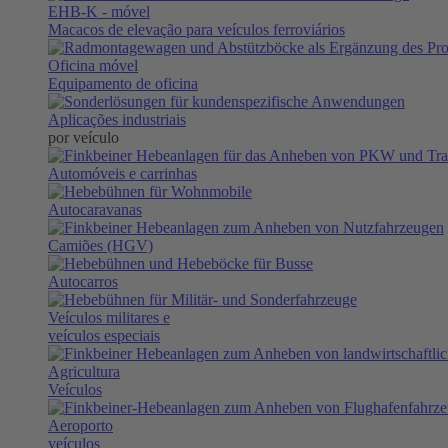
EHB-K
- móvel
Macacos de elevação para veículos ferroviários
Oficina móvel
Equipamento de oficina
Aplicações industriais
por veículo
Automóveis e carrinhas
Autocaravanas
Camiões (HGV)
Autocarros
Veículos militares e
veículos especiais
Agricultura
Veículos
Aeroporto
veículos