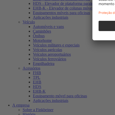
HDS - Elevador de plataforma paralela fixa
EHB-K - Elevador de colunas móveis para veículos
Equipamentos móveis para oficinas
Aplicações industriais
Veículo
Automóveis e vans
Caminhões
Ônibus
Motorhome
Veículos militares e especiais
Veículos agrícolas
Veículos aeroportuários
Veículos ferroviários
Empilhadeira
Acessórios
FHB
TPL
EHB
HDS
EHB-K
Equipamento móvel para oficinas
Aplicações industriais
A empresa
Sobre a Finkbeiner
História