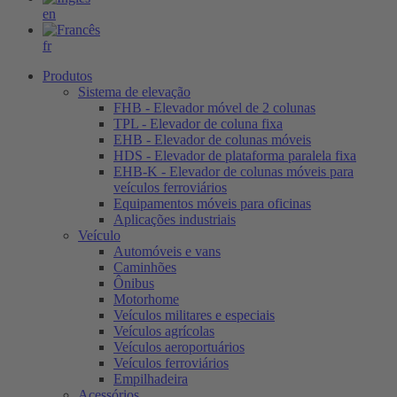
en
fr
Produtos
Sistema de elevação
FHB - Elevador móvel de 2 colunas
TPL - Elevador de coluna fixa
EHB - Elevador de colunas móveis
HDS - Elevador de plataforma paralela fixa
EHB-K - Elevador de colunas móveis para
veículos ferroviários
Equipamentos móveis para oficinas
Aplicações industriais
Veículo
Automóveis e vans
Caminhões
Ônibus
Motorhome
Veículos militares e especiais
Veículos agrícolas
Veículos aeroportuários
Veículos ferroviários
Empilhadeira
Acessórios