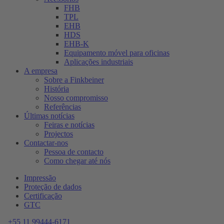
FHB
TPL
EHB
HDS
EHB-K
Equipamento móvel para oficinas
Aplicações industriais
A empresa
Sobre a Finkbeiner
História
Nosso compromisso
Referências
Últimas notícias
Feiras e notícias
Projectos
Contactar-nos
Pessoa de contacto
Como chegar até nós
Impressão
Proteção de dados
Certificação
GTC
+55 11 99444-6171