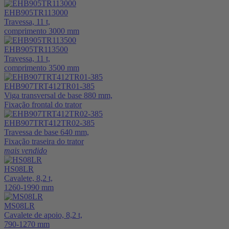
EHB905TR113000
Travessa, 11 t,
comprimento 3000 mm
EHB905TR113500
Travessa, 11 t,
comprimento 3500 mm
EHB907TRT412TR01-385
Viga transversal de base 880 mm,
Fixação frontal do trator
EHB907TRT412TR02-385
Travessa de base 640 mm,
Fixação traseira do trator
mais vendido
HS08LR
Cavalete, 8,2 t,
1260-1990 mm
MS08LR
Cavalete de apoio, 8,2 t,
790-1270 mm