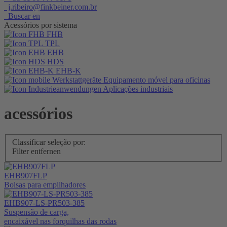
j.ribeiro@finkbeiner.com.br
Buscar en
Acessórios por sistema
FHB
TPL
EHB
HDS
EHB-K
Equipamento móvel para oficinas
Aplicações industriais
acessórios
Classificar seleção por:
Filter entfernen
EHB907FLP
Bolsas para empilhadores
EHB907-LS-PR503-385
Suspensão de carga,
encaixável nas forquilhas das rodas