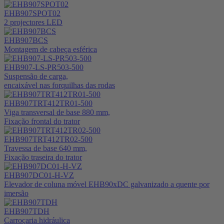
EHB907SPOT02
2 projectores LED
EHB907BCS
Montagem de cabeça esférica
EHB907-LS-PR503-500
Suspensão de carga,
encaixável nas forquilhas das rodas
EHB907TRT412TR01-500
Viga transversal de base 880 mm,
Fixação frontal do trator
EHB907TRT412TR02-500
Travessa de base 640 mm,
Fixação traseira do trator
EHB907DC01-H-VZ
Elevador de coluna móvel EHB90xDC galvanizado a quente por
imersão
EHB907TDH
Carroçaria hidráulica