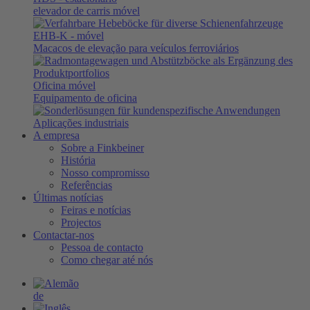
elevador de carris móvel
EHB-K
- móvel
Macacos de elevação para veículos ferroviários
Oficina móvel
Equipamento de oficina
Aplicações industriais
A empresa
Sobre a Finkbeiner
História
Nosso compromisso
Referências
Últimas notícias
Feiras e notícias
Projectos
Contactar-nos
Pessoa de contacto
Como chegar até nós
de