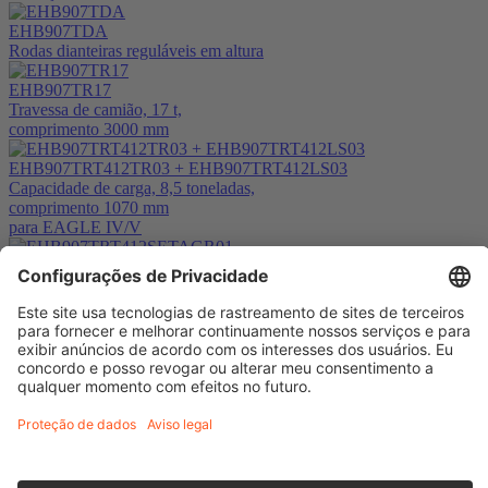
EHB907TDA
Rodas dianteiras reguláveis em altura
EHB907TR17
Travessa de camião, 17 t,
comprimento 3000 mm
EHB907TRT412TR03 + EHB907TRT412LS03
Capacidade de carga, 8,5 toneladas,
comprimento 1070 mm
para EAGLE IV/V
EHB907TRT412SETAGR01
Lastaufnahmeset Agrar TRT412-SETAGR01
zur Lastaufnahme von Traktoren
Finkbeiner do Brasil
Rua José Milton Pizzi 127 – APT 21
Morrão da Força
Itatiba – SP – Brasil
Configurações de cookies
Impressão