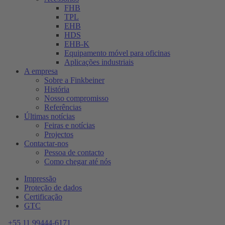
FHB
TPL
EHB
HDS
EHB-K
Equipamento móvel para oficinas
Aplicações industriais
A empresa
Sobre a Finkbeiner
História
Nosso compromisso
Referências
Últimas notícias
Feiras e notícias
Projectos
Contactar-nos
Pessoa de contacto
Como chegar até nós
Impressão
Proteção de dados
Certificação
GTC
+55 11 99444-6171