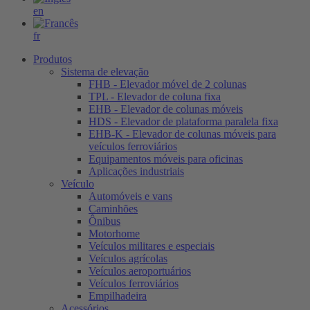
en
fr
Produtos
Sistema de elevação
FHB - Elevador móvel de 2 colunas
TPL - Elevador de coluna fixa
EHB - Elevador de colunas móveis
HDS - Elevador de plataforma paralela fixa
EHB-K - Elevador de colunas móveis para
veículos ferroviários
Equipamentos móveis para oficinas
Aplicações industriais
Veículo
Automóveis e vans
Caminhões
Ônibus
Motorhome
Veículos militares e especiais
Veículos agrícolas
Veículos aeroportuários
Veículos ferroviários
Empilhadeira
Acessórios