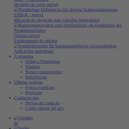
elevador de carris móvel
EHB-K
- móvel
Macacos de elevação para veículos ferroviários
Oficina móvel
Equipamento de oficina
Aplicações industriais
A empresa
Sobre a Finkbeiner
História
Nosso compromisso
Referências
Últimas notícias
Feiras e notícias
Projectos
Contactar-nos
Pessoa de contacto
Como chegar até nós
de