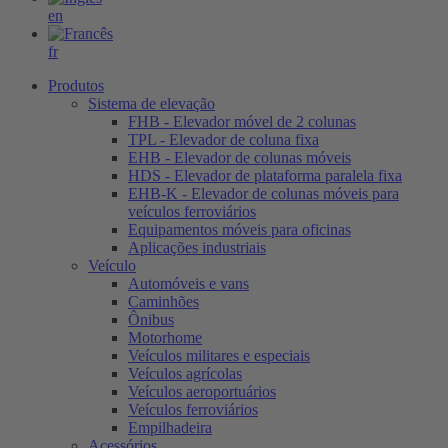
en
fr
Produtos
Sistema de elevação
FHB - Elevador móvel de 2 colunas
TPL - Elevador de coluna fixa
EHB - Elevador de colunas móveis
HDS - Elevador de plataforma paralela fixa
EHB-K - Elevador de colunas móveis para
veículos ferroviários
Equipamentos móveis para oficinas
Aplicações industriais
Veículo
Automóveis e vans
Caminhões
Ônibus
Motorhome
Veículos militares e especiais
Veículos agrícolas
Veículos aeroportuários
Veículos ferroviários
Empilhadeira
Acessórios