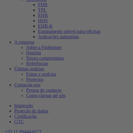
FHB
TPL
EHB
HDS
EHB-K
Equipamento móvel para oficinas
Aplicações industriais
A empresa
Sobre a Finkbeiner
História
Nosso compromisso
Referências
Últimas notícias
Feiras e notícias
Projectos
Contactar-nos
Pessoa de contacto
Como chegar até nós
Impressão
Proteção de dados
Certificação
GTC
+55 11 99444-6171