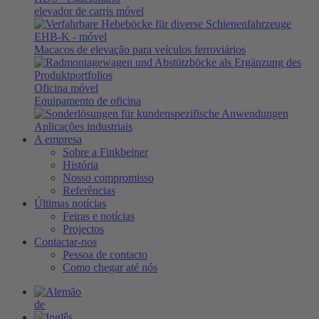
elevador de carris móvel
EHB-K
- móvel
Macacos de elevação para veículos ferroviários
Oficina móvel
Equipamento de oficina
Aplicações industriais
A empresa
Sobre a Finkbeiner
História
Nosso compromisso
Referências
Últimas notícias
Feiras e notícias
Projectos
Contactar-nos
Pessoa de contacto
Como chegar até nós
de