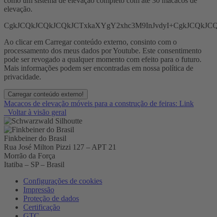
como um sistema de elevação completo com até 30 macacos de
elevação.
CgkJCQkJCQkJCQkJCTxkaXYgY2xhc3M9InJvdyI+CgkJCQkJ
Ao clicar em Carregar conteúdo externo, consinto com o
processamento dos meus dados por Youtube. Este consentimento
pode ser revogado a qualquer momento com efeito para o futuro.
Mais informações podem ser encontradas em nossa política de
privacidade.
Carregar conteúdo externo!
Macacos de elevação móveis para a construção de feiras: Link
Voltar à visão geral
Finkbeiner do Brasil
Rua José Milton Pizzi 127 – APT 21
Morrão da Força
Itatiba – SP – Brasil
Configurações de cookies
Impressão
Proteção de dados
Certificação
GTC