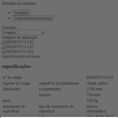
Detalhes do produto
Imagens
Características técnicas
Detalhes
imagens de aplicação
especificações técnicas
especificações
nº do artigo
HDSF0713-235
suporte de carga
superfície da plataforma
chapa xadrez
dimensões
comprimento
2350 mm
largura
750 mm
peso
250 kg
tratamento de
tipo de tratamento de
pintura
superfície
superfície
eletrostática
cor
cinza RAL7015