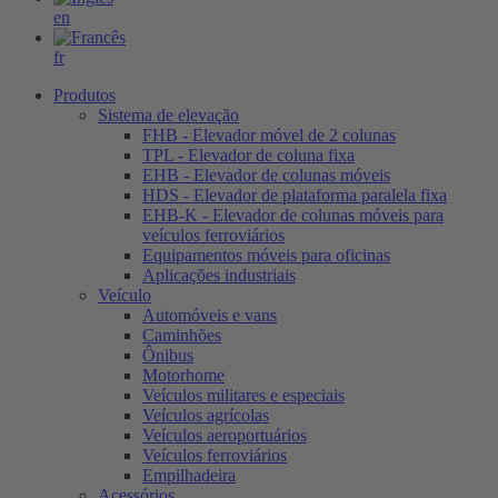
en
fr
Produtos
Sistema de elevação
FHB - Elevador móvel de 2 colunas
TPL - Elevador de coluna fixa
EHB - Elevador de colunas móveis
HDS - Elevador de plataforma paralela fixa
EHB-K - Elevador de colunas móveis para
veículos ferroviários
Equipamentos móveis para oficinas
Aplicações industriais
Veículo
Automóveis e vans
Caminhões
Ônibus
Motorhome
Veículos militares e especiais
Veículos agrícolas
Veículos aeroportuários
Veículos ferroviários
Empilhadeira
Acessórios