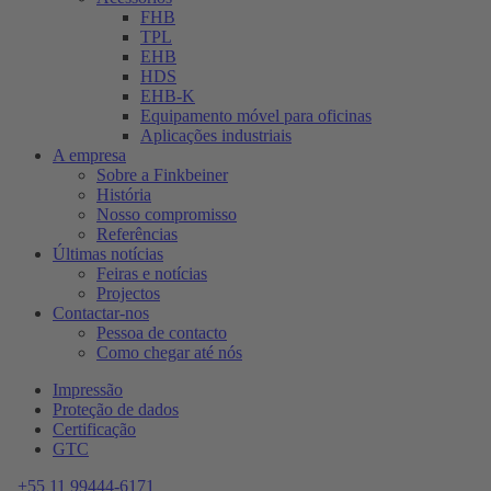
FHB
TPL
EHB
HDS
EHB-K
Equipamento móvel para oficinas
Aplicações industriais
A empresa
Sobre a Finkbeiner
História
Nosso compromisso
Referências
Últimas notícias
Feiras e notícias
Projectos
Contactar-nos
Pessoa de contacto
Como chegar até nós
Impressão
Proteção de dados
Certificação
GTC
+55 11 99444-6171