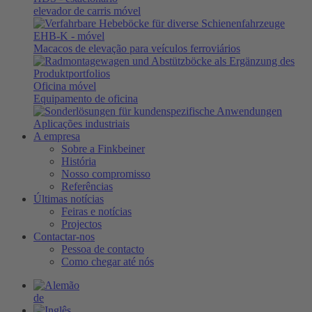
elevador de carris móvel
EHB-K
- móvel
Macacos de elevação para veículos ferroviários
Oficina móvel
Equipamento de oficina
Aplicações industriais
A empresa
Sobre a Finkbeiner
História
Nosso compromisso
Referências
Últimas notícias
Feiras e notícias
Projectos
Contactar-nos
Pessoa de contacto
Como chegar até nós
de