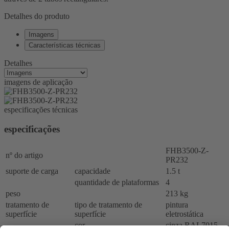
Detalhes do produto
Imagens
Características técnicas
Detalhes
imagens de aplicação
especificações técnicas
especificações
FHB3500-Z-
nº do artigo
PR232
suporte de carga
capacidade
1.5 t
quantidade de plataformas
4
peso
213 kg
tratamento de
tipo de tratamento de
pintura
superfície
superfície
eletrostática
cor
cinza RAL7015