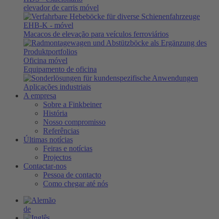
elevador de carris móvel
EHB-K
- móvel
Macacos de elevação para veículos ferroviários
Oficina móvel
Equipamento de oficina
Aplicações industriais
A empresa
Sobre a Finkbeiner
História
Nosso compromisso
Referências
Últimas notícias
Feiras e notícias
Projectos
Contactar-nos
Pessoa de contacto
Como chegar até nós
de