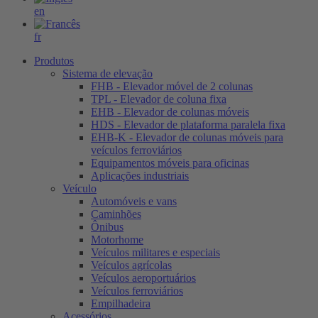
en
fr
Produtos
Sistema de elevação
FHB - Elevador móvel de 2 colunas
TPL - Elevador de coluna fixa
EHB - Elevador de colunas móveis
HDS - Elevador de plataforma paralela fixa
EHB-K - Elevador de colunas móveis para
veículos ferroviários
Equipamentos móveis para oficinas
Aplicações industriais
Veículo
Automóveis e vans
Caminhões
Ônibus
Motorhome
Veículos militares e especiais
Veículos agrícolas
Veículos aeroportuários
Veículos ferroviários
Empilhadeira
Acessórios