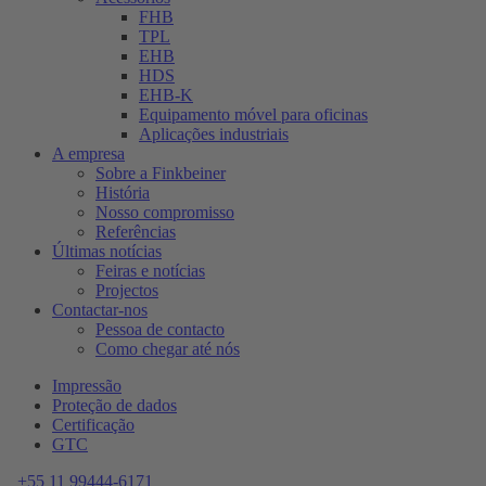
FHB
TPL
EHB
HDS
EHB-K
Equipamento móvel para oficinas
Aplicações industriais
A empresa
Sobre a Finkbeiner
História
Nosso compromisso
Referências
Últimas notícias
Feiras e notícias
Projectos
Contactar-nos
Pessoa de contacto
Como chegar até nós
Impressão
Proteção de dados
Certificação
GTC
+55 11 99444-6171