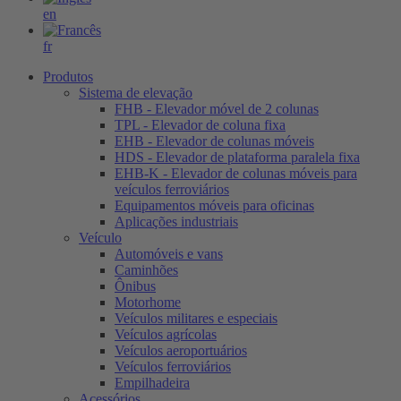
en
fr
Produtos
Sistema de elevação
FHB - Elevador móvel de 2 colunas
TPL - Elevador de coluna fixa
EHB - Elevador de colunas móveis
HDS - Elevador de plataforma paralela fixa
EHB-K - Elevador de colunas móveis para
veículos ferroviários
Equipamentos móveis para oficinas
Aplicações industriais
Veículo
Automóveis e vans
Caminhões
Ônibus
Motorhome
Veículos militares e especiais
Veículos agrícolas
Veículos aeroportuários
Veículos ferroviários
Empilhadeira
Acessórios