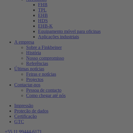
FHB
TPL
EHB
HDS
EHB-K
Equipamento móvel para oficinas
Aplicações industriais
A empresa
Sobre a Finkbeiner
História
Nosso compromisso
Referências
Últimas notícias
Feiras e notícias
Projectos
Contactar-nos
Pessoa de contacto
Como chegar até nós
Impressão
Proteção de dados
Certificação
GTC
+55 11 99444-6171