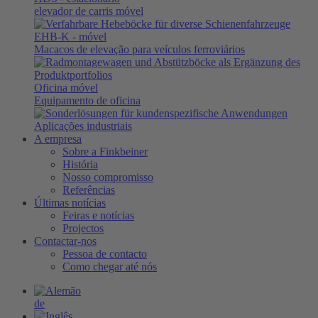
elevador de carris móvel
EHB-K
- móvel
Macacos de elevação para veículos ferroviários
Oficina móvel
Equipamento de oficina
Aplicações industriais
A empresa
Sobre a Finkbeiner
História
Nosso compromisso
Referências
Últimas notícias
Feiras e notícias
Projectos
Contactar-nos
Pessoa de contacto
Como chegar até nós
de