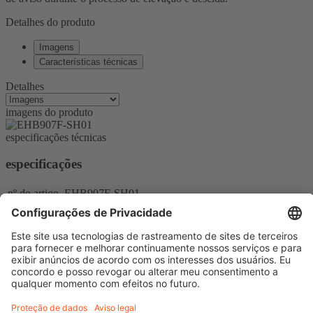
Detalhes do produto
Imagens
Características técnicas
Detalhes
imagens do produto
especificações técnicas
especificações
nº do artigo
EHB907F-SH01
Contacte-nos
+49 (0)7441 92521-0
ou por e-mail
Finkbeiner do Brasil
Rua José Milton Pizzi 127 – APT 21
Morrão da Força
Itatiba – SP – Brasil