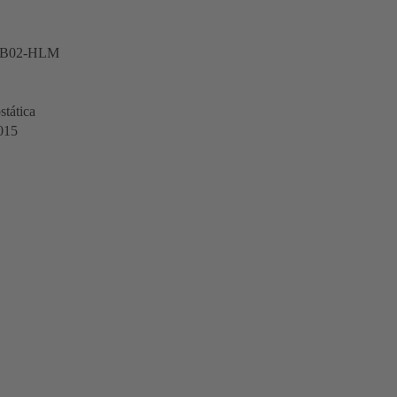
LB02-HLM
stática
015