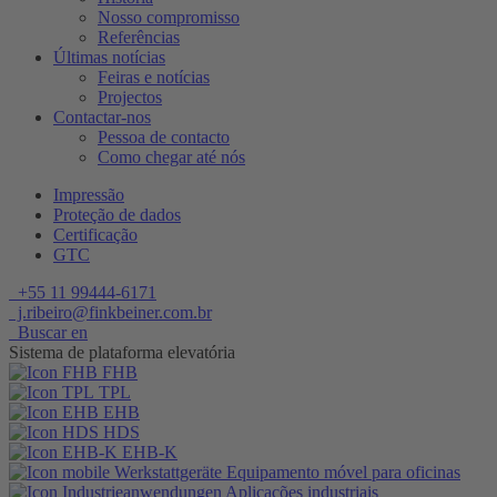
Nosso compromisso
Referências
Últimas notícias
Feiras e notícias
Projectos
Contactar-nos
Pessoa de contacto
Como chegar até nós
Impressão
Proteção de dados
Certificação
GTC
+55 11 99444-6171
j.ribeiro@finkbeiner.com.br
Buscar en
Sistema de plataforma elevatória
FHB
TPL
EHB
HDS
EHB-K
Equipamento móvel para oficinas
Aplicações industriais