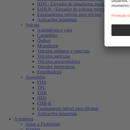
HDS - Elevador de plataforma paralela fixa
EHB-K - Elevador de colunas móveis para veículos
Equipamentos móveis para oficinas
Aplicações industriais
Veículo
Automóveis e vans
Caminhões
Ônibus
Motorhome
Veículos militares e especiais
Veículos agrícolas
Veículos aeroportuários
Veículos ferroviários
Empilhadeira
Acessórios
FHB
TPL
EHB
HDS
EHB-K
Equipamento móvel para oficinas
Aplicações industriais
A empresa
Sobre a Finkbeiner
História