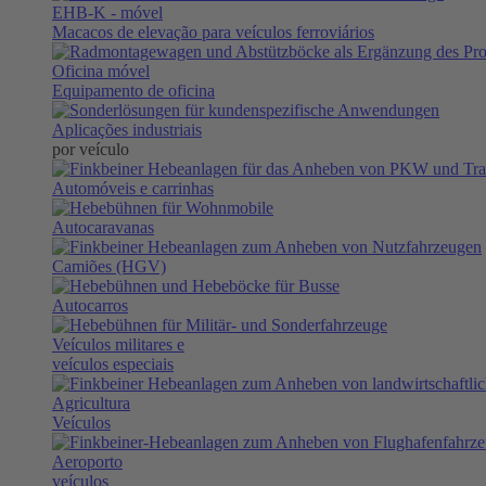
EHB-K
- móvel
Macacos de elevação para veículos ferroviários
Oficina móvel
Equipamento de oficina
Aplicações industriais
por veículo
Automóveis e carrinhas
Autocaravanas
Camiões (HGV)
Autocarros
Veículos militares e
veículos especiais
Agricultura
Veículos
Aeroporto
veículos