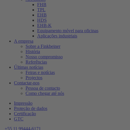
FHB
TPL
EHB
HDS
EHB-K
Equipamento móvel para oficinas
Aplicações industriais
A empresa
Sobre a Finkbeiner
História
Nosso compromisso
Referências
Últimas notícias
Feiras e notícias
Projectos
Contactar-nos
Pessoa de contacto
Como chegar até nós
Impressão
Proteção de dados
Certificação
GTC
+55 11 99444-6171