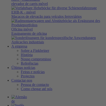
elevador de carris móvel
EHB-K
- móvel
Macacos de elevação para veículos ferroviários
Oficina móvel
Equipamento de oficina
Aplicações industriais
A empresa
Sobre a Finkbeiner
História
Nosso compromisso
Referências
Últimas notícias
Feiras e notícias
Projectos
Contactar-nos
Pessoa de contacto
Como chegar até nós
de