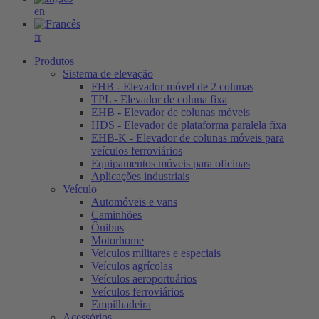
en
fr
Produtos
Sistema de elevação
FHB - Elevador móvel de 2 colunas
TPL - Elevador de coluna fixa
EHB - Elevador de colunas móveis
HDS - Elevador de plataforma paralela fixa
EHB-K - Elevador de colunas móveis para
veículos ferroviários
Equipamentos móveis para oficinas
Aplicações industriais
Veículo
Automóveis e vans
Caminhões
Ônibus
Motorhome
Veículos militares e especiais
Veículos agrícolas
Veículos aeroportuários
Veículos ferroviários
Empilhadeira
Acessórios