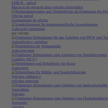
EHB-K
- móvel
Macacos de elevação para veículos ferroviários
Oficina móvel
Equipamento de oficina
Aplicações industriais
por veículo
Automóveis e carrinhas
Autocaravanas
Camiões (HGV)
Autocarros
Veículos militares e
veículos especiais
Agricultura
Veículos
Aeroporto
veículos