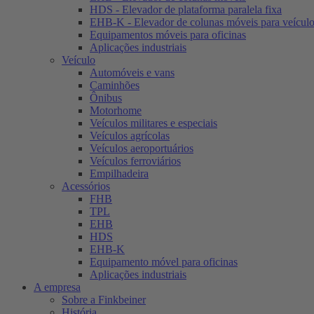
HDS - Elevador de plataforma paralela fixa
EHB-K - Elevador de colunas móveis para veículos
Equipamentos móveis para oficinas
Aplicações industriais
Veículo
Automóveis e vans
Caminhões
Ônibus
Motorhome
Veículos militares e especiais
Veículos agrícolas
Veículos aeroportuários
Veículos ferroviários
Empilhadeira
Acessórios
FHB
TPL
EHB
HDS
EHB-K
Equipamento móvel para oficinas
Aplicações industriais
A empresa
Sobre a Finkbeiner
História