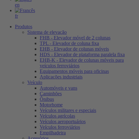
en
fr
Produtos
Sistema de elevação
FHB - Elevador móvel de 2 colunas
TPL - Elevador de coluna fixa
EHB - Elevador de colunas móveis
HDS - Elevador de plataforma paralela fixa
EHB-K - Elevador de colunas móveis para
veículos ferroviários
Equipamentos móveis para oficinas
Aplicações industriais
Veículo
Automóveis e vans
Caminhões
Ônibus
Motorhome
Veículos militares e especiais
Veículos agrícolas
Veículos aeroportuários
Veículos ferroviários
Empilhadeira
Acessórios