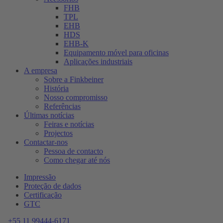
FHB
TPL
EHB
HDS
EHB-K
Equipamento móvel para oficinas
Aplicações industriais
A empresa
Sobre a Finkbeiner
História
Nosso compromisso
Referências
Últimas notícias
Feiras e notícias
Projectos
Contactar-nos
Pessoa de contacto
Como chegar até nós
Impressão
Proteção de dados
Certificação
GTC
+55 11 99444-6171