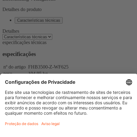
Detalhes do produto
Características técnicas
Detalhes
especificações técnicas
especificações
nº do artigo
FHB3500-Z-WF625
peso
104.95 kg
Contacte-nos
+49 (0)7441 92521-0
ou por e-mail
Finkbeiner do Brasil
Rua José Milton Pizzi 127 – APT 21
Morrão da Força
Itatiba – SP – Brasil
Configurações de cookies