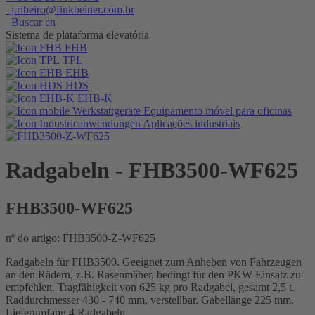
j.ribeiro@finkbeiner.com.br
Buscar en
Sistema de plataforma elevatória
FHB
TPL
EHB
HDS
EHB-K
Equipamento móvel para oficinas
Aplicações industriais
Radgabeln
- FHB3500-WF625
FHB3500-WF625
nº do artigo: FHB3500-Z-WF625
Radgabeln für FHB3500. Geeignet zum Anheben von Fahrzeugen
an den Rädern, z.B. Rasenmäher, bedingt für den PKW Einsatz zu
empfehlen. Tragfähigkeit von 625 kg pro Radgabel, gesamt 2,5 t.
Raddurchmesser 430 - 740 mm, verstellbar. Gabellänge 225 mm.
Lieferumfang 4 Radgabeln.