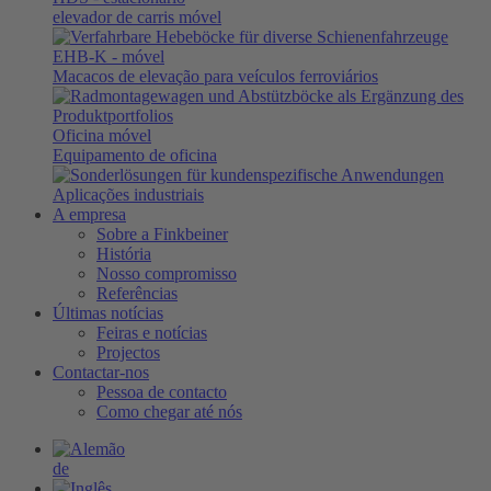
elevador de carris móvel
EHB-K
- móvel
Macacos de elevação para veículos ferroviários
Oficina móvel
Equipamento de oficina
Aplicações industriais
A empresa
Sobre a Finkbeiner
História
Nosso compromisso
Referências
Últimas notícias
Feiras e notícias
Projectos
Contactar-nos
Pessoa de contacto
Como chegar até nós
de